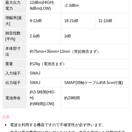
最大出力
12dBm(HIGH)
-2.3dBm
電力
9dBm(LOW)
増幅率[最
9-12dB
18-21dB
11-12dB
大]
雑音指数
2.6dB
2dB
[平均]
本体部寸
約75mm×35mm×12mm（突起物含まず）
法
重量
約24g（電池含まず）
入力端子
SMAJ
出力端子
SMAJ
SMAP(同軸ケーブル約8.5cm付属)
約3.5時間(HIG
電池寿命
H)
約29時間
約8時間(LOW)
注意
電波を利用する機器ですので不確実性が必ず伴います。