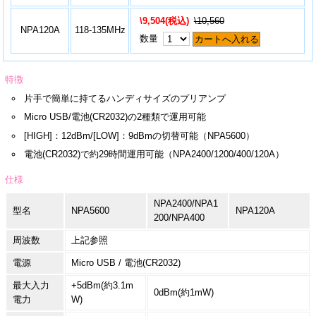
\9,504(税込)
\10,560
NPA120A
118-135MHz
数量
カートへ入れる
特徴
片手で簡単に持てるハンディサイズのプリアンプ
Micro USB/電池(CR2032)の2種類で運用可能
[HIGH]：12dBm/[LOW]：9dBmの切替可能（NPA5600）
電池(CR2032)で約29時間運用可能（NPA2400/1200/400/120A）
仕様
NPA2400/NPA1
型名
NPA5600
NPA120A
200/NPA400
周波数
上記参照
電源
Micro USB / 電池(CR2032)
最大入力
+5dBm(約3.1m
0dBm(約1mW)
電力
W)